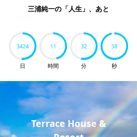
三浦純一の「人生」、あと
3424
11
32
56
日
時間
分
秒
Terrace House &