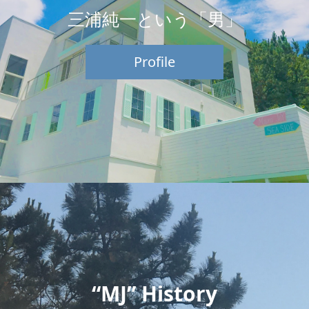
三浦純一という「男」
Profile
“MJ” History