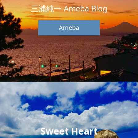
三浦純一 Ameba Blog
Ameba
Sweet Heart