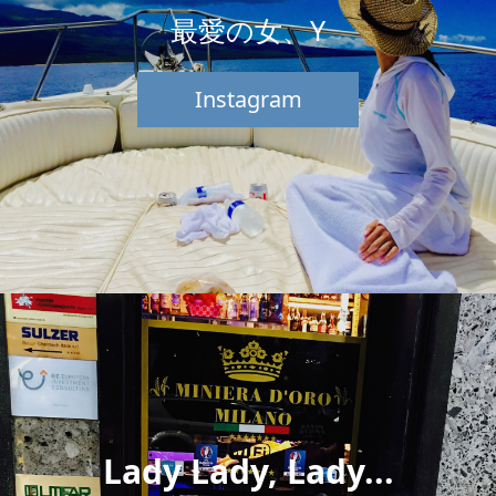
最愛の女、Y
Instagram
Lady Lady, Lady...